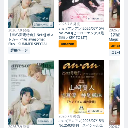
amazon →
2026.7.8 発売
詳細ページ →
anan(アンアン)2026/07/15号
2026.7.9 発売
2026.7.27
No.2503[ヒーローエンタメ最
【HMV限定特典】Net×JJ ポス
【店舗別限
前線／KEY TO LIT]
トカード1枚 awesome!
Magic Proph
Plus SUMMER SPECIAL
amazon
amazon
詳細ページ
コレタメ
amazon →
2026.7.8 発売
anan(アンアン)2026/07/15号
amazon →
No.2503増刊 スペシャルエ
2026.7.9 発売
2026.7.27