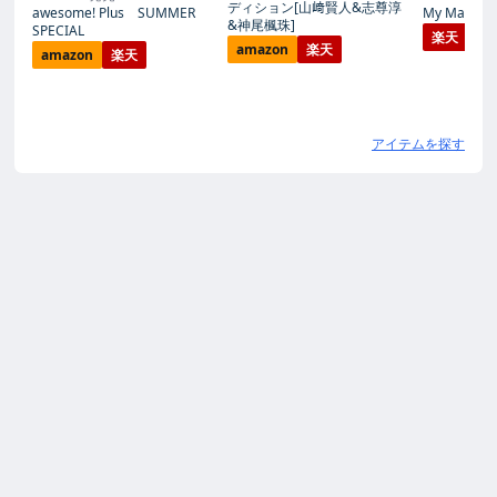
ディション[山﨑賢人&志尊淳
awesome! Plus SUMMER
My Magic Pr
&神尾楓珠]
SPECIAL
楽天
amazon
楽天
amazon
楽天
アイテムを探す