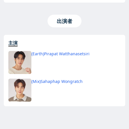
出演者
主演
(Earth)Pirapat Watthanasetsiri
(Mix)Sahaphap Wongratch