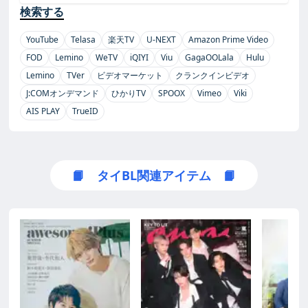
検索する
YouTube
Telasa
楽天TV
U-NEXT
Amazon Prime Video
FOD
Lemino
WeTV
iQIYI
Viu
GagaOOLala
Hulu
Lemino
TVer
ビデオマーケット
クランクインビデオ
J:COMオンデマンド
ひかりTV
SPOOX
Vimeo
Viki
AIS PLAY
TrueID
📙 タイBL関連アイテム 📙