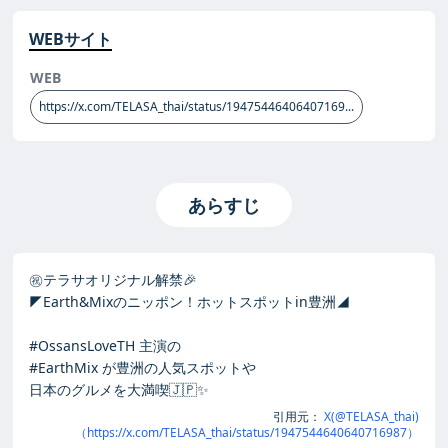
WEBサイト
WEB
https://x.com/TELASA_thai/status/19475446406407169...
あらすじ
㊗️テラサオリジナル解禁🎉
◤Earth&Mixのニッポン！ホットスポットin豊洲◢
#OssansLoveTH 主演の
#EarthMix が豊洲の人気スポットや
日本のグルメを大満喫🇯🇵✨
引用元：
X(@TELASA_thai)
（https://x.com/TELASA_thai/status/1947544640640716987）