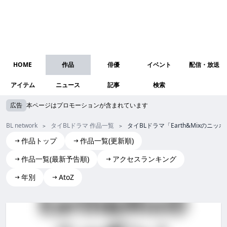
HOME
作品
俳優
イベント
配信・放送
アイテム
ニュース
記事
検索
広告
本ページはプロモーションが含まれています
BL network
タイBLドラマ 作品一覧
タイBLドラマ「Earth&Mixの
作品トップ
作品一覧(更新順)
作品一覧(最新予告順)
アクセスランキング
年別
AtoZ
Earth&Mixのニッポン！ホットスポットin豊洲
Earth&Mixのニッポン！ホットスポットin豊洲 earth&m