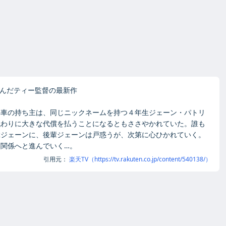
ット作を生んだティー監督の最新作
の車の持ち主は、同じニックネームを持つ４年生ジェーン・パトリ
代わりに大きな代償を払うことになるともささやかれていた。誰も
輩ジェーンに、後輩ジェーンは戸惑うが、次第に心ひかれていく。
関係へと進んでいく…。
引用元：
楽天TV（https://tv.rakuten.co.jp/content/540138/）