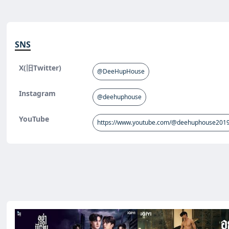
SNS
X(旧Twitter)
@DeeHupHouse
Instagram
@deehuphouse
YouTube
https://www.youtube.com/@deehuphouse2019