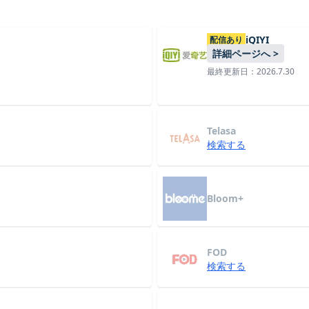
iQIYI
配信あり
詳細ページへ >
最終更新日：2026.7.30
Telasa
検索する
Bloom+
FOD
検索する