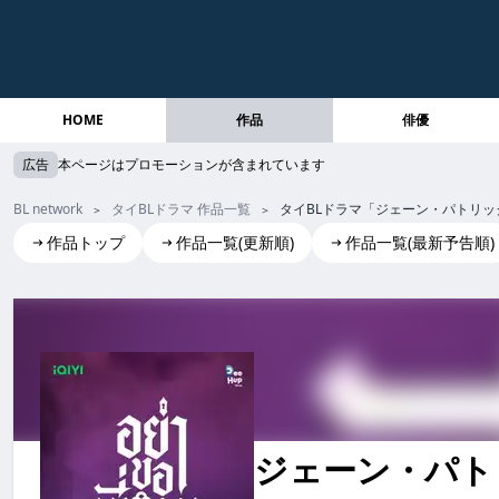
HOME
作品
俳優
広告
本ページはプロモーションが含まれています
BL network
タイBLドラマ 作品一覧
タイBLドラマ「ジェーン・パトリックの功
作品トップ
作品一覧(更新順)
作品一覧(最新予告順)
ジェーン・パトリックの功罪―Don’t Be Too Emotional―
ジェーン・パトリックの功罪―Don’t Be Too Emotional― 
ジェーン・パトリック
ジェーン・パトリックの功罪―don’t