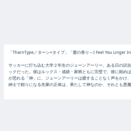
「TharnType／ターン×タイプ」「愛の香り～I Feel You Linger
サッカーに打ち込む大学２年生のジェーンアーリー。ある日の試
ックだった。彼はルックス・成績・家柄ともに完璧で、彼に頼め
が恐れる「神」に、ジェーンアーリーは臆することなく声をかけ
紳士で頼りになる先輩の正体は、果たして神なのか、それとも悪魔