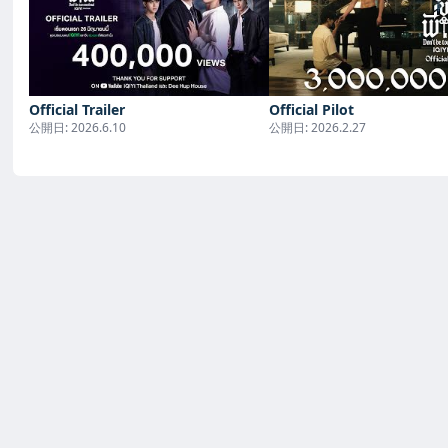
Official Trailer
Official Pilot
公開日:
2026.6.10
公開日:
2026.2.27