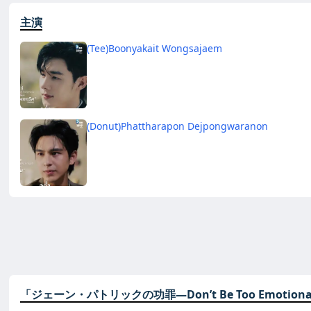
主演
(Tee)Boonyakait Wongsajaem
(Donut)Phattharapon Dejpongwaranon
「ジェーン・パトリックの功罪―Don’t Be Too Emoti