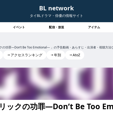
BL network
タイBLドラマ・俳優の情報サイト
イベント
配信・放送
アイテム
罪―Don’t Be Too Emotional― 」の予告動画・あらすじ・出演者・視聴
アクセスランキング
年別
AtoZ
ジェーン・パトリックの功罪―don’t be too emotional― ジェ
の功罪―Don’t Be Too Emot
 be too emotional― ジェーン・パトリックの功罪―Don’tB