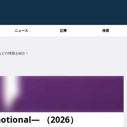
ニュース
記事
検索
方法などの情報を紹介！
ーン・パトリックの功罪―Don’tBeTooEmotional― ジェーン・パト
ional― （2026）
eTooEmotional― ジェーン・パトリックの功罪―don’tbetoo