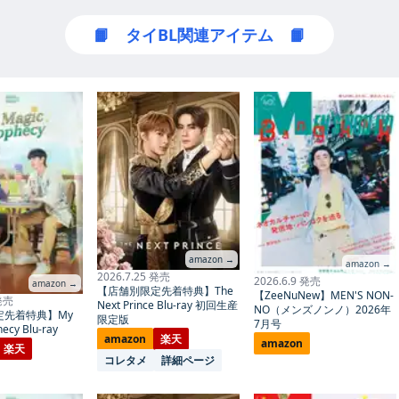
📙 タイBL関連アイテム 📙
amazon →
amazon →
2026.7.25 発売
2026.6.9 発売
amazon →
【店舗別限定先着特典】The
【ZeeNuNew】MEN'S NON-
 発売
Next Prince Blu-ray 初回生産
NO（メンズノンノ）2026年
定先着特典】My
限定版
7月号
ecy Blu-ray
amazon
楽天
amazon
楽天
コレタメ
詳細ページ