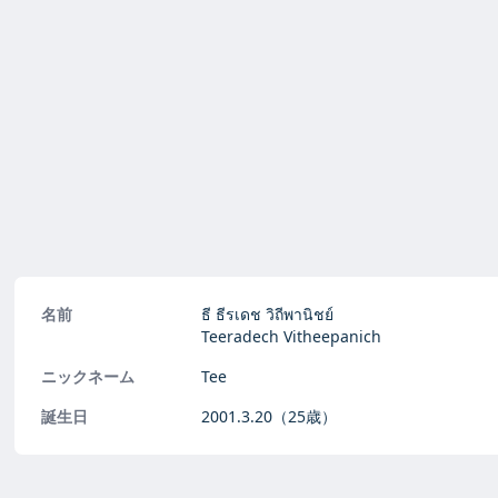
名前
ธี ธีรเดช วิถีพานิชย์
Teeradech Vitheepanich
ニックネーム
Tee
誕生日
2001.3.20
（25歳）