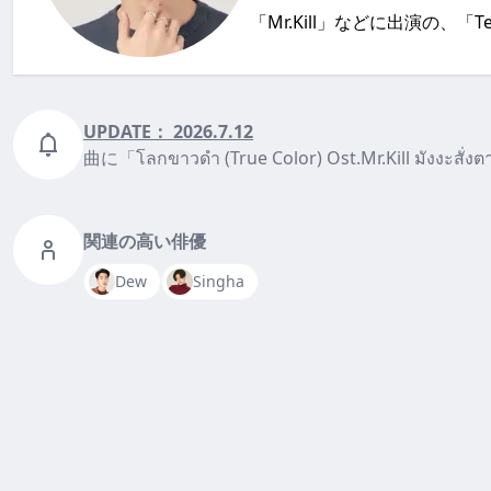
「Mr.Kill」などに出演の、「
UPDATE：
2026.7.12
曲に「โลกขาวดำ (True Color) Ost.Mr.Kill มังงะส
関連の高い俳優
Dew
Singha