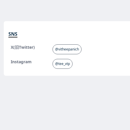
SNS
X(旧Twitter)
@vitheepanich
Instagram
@tee_vtp