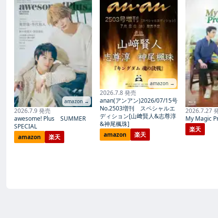
amazon →
2026.7.8 発売
anan(アンアン)2026/07/15号
amazon →
No.2503増刊 スペシャルエ
2026.7.9 発売
2026.7.27
ディション[山﨑賢人&志尊淳
awesome! Plus SUMMER
My Magic Pr
&神尾楓珠]
SPECIAL
楽天
amazon
楽天
amazon
楽天