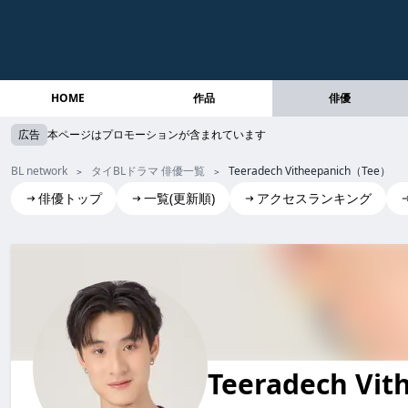
HOME
作品
俳優
広告
本ページはプロモーションが含まれています
BL network
タイBLドラマ 俳優一覧
Teeradech Vitheepanich（Tee）
俳優トップ
一覧(更新順)
アクセスランキング
Teeradech Vitheepanich(Tee)
Teeradech Vit