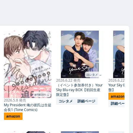
コレタメ →
2026.6.22 発売
2026.6.22 発売
（イベント参加券付き）Your
Your Sky Blu
Sky Blu-ray BOX【初回生産
盤】
限定盤】
amazon →
amazon
コ
2026.5.8 発売
コレタメ
詳細ページ
詳細ページ
My President 俺の彼氏は生徒
会長1 (Tone Comics)
amazon