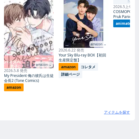
No I
2026.5上旬 発
COSMOPOLITA
Pruk Panich- 
animate
amazon →
2026.6.22 発売
Your Sky Blu-ray BOX【初回
生産限定盤】
amazon →
amazon
コレタメ
2026.5.8 発売
詳細ページ
My President 俺の彼氏は生徒
会長2 (Tone Comics)
amazon
アイテムを探す