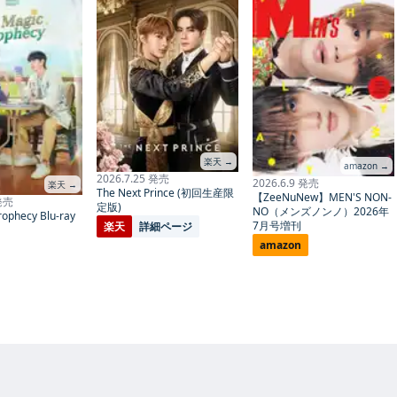
楽天 →
amazon →
2026.7.25 発売
2026.6.9 発売
楽天 →
The Next Prince (初回生産限
【ZeeNuNew】MEN'S NON-
 発売
定版)
NO（メンズノンノ）2026年
ophecy Blu-ray
7月号増刊
楽天
詳細ページ
amazon