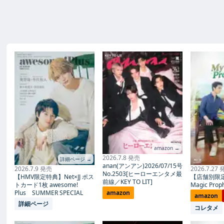
amazon →
2026.7.8 発売
詳細ページ →
anan(アンアン)2026/07/15号
2026.7.9 発売
2026.7.27
No.2503[ヒーローエンタメ最
【HMV限定特典】Net×JJ ポス
【店舗別限
前線／KEY TO LIT]
トカード1枚 awesome!
Magic Proph
Plus SUMMER SPECIAL
amazon
amazon
詳細ページ
コレタメ