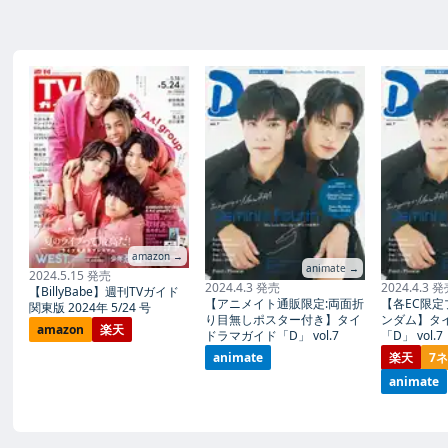
amazon →
animate →
2024.5.15 発売
2024.4.3 発売
2024.4.3 
【BillyBabe】週刊TVガイド
【アニメイト通販限定:両面折
【各EC限定
関東版 2024年 5/24 号
り目無しポスター付き】タイ
ンダム】タ
amazon
楽天
ドラマガイド「D」 vol.7
「D」 vol.7
animate
楽天
7
animate