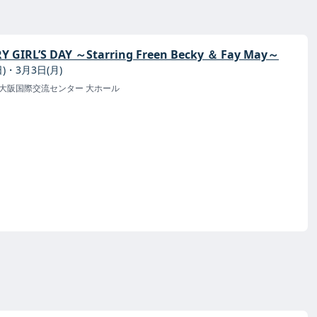
Y GIRL’S DAY ～Starring Freen Becky ＆ Fay May～
日)・3月3日(月)
 大阪国際交流センター 大ホール