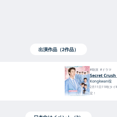
出演作品（2作品）
#助演
#ドラマ
Secret Crus
Kongkwan役
2月11日11時(タ
定！