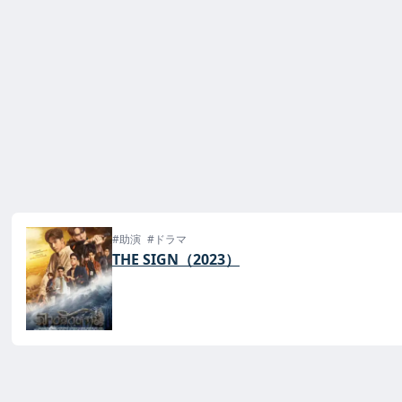
#助演
#ドラマ
THE SIGN（2023）