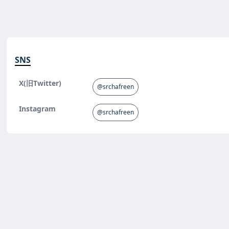
SNS
X(旧Twitter)
@srchafreen
Instagram
@srchafreen