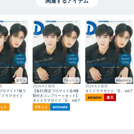
関連するアイテム
楽天 →
7ネット →
amazon →
発売
2024.4.3 発売
2024.4.3 発売
プロマイド1枚ラ
【各EC限定ブロマイド全4種
タイドラマガイド「D」 vol.7
イドラマガイド
類付きコンプリートセット】
amazon
楽天
タイドラマガイド「D」 vol.7
ネット
7ネット
animate