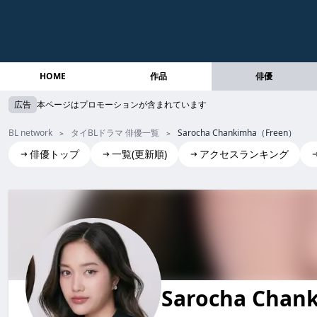
HOME
作品
俳優
広告
本ページはプロモーションが含まれています
BL network
タイBLドラマ 俳優一覧
Sarocha Chankimha（Freen）
俳優トップ
一覧(更新順)
アクセスランキング
Sarocha Chankimha(Freen)
Sarocha Chank