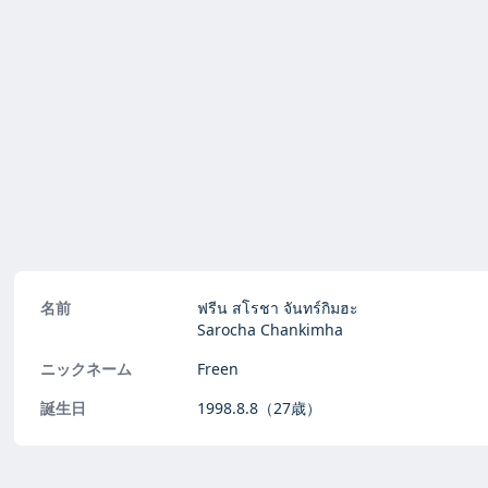
名前
ฟรีน สโรชา จันทร์กิมฮะ
Sarocha Chankimha
ニックネーム
Freen
誕生日
1998.8.8
（27歳）