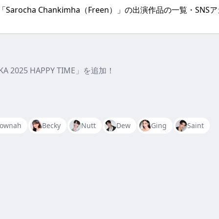
、「Sarocha Chankimha（Freen）」の出演作品の一覧
KA 2025 HAPPY TIME」を追加！
ownah
Becky
Nutt
Dew
Ging
Saint