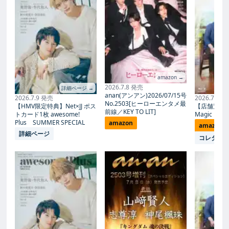
amazon →
2026.7.8 発売
詳細ページ →
anan(アンアン)2026/07/15号
2026.7.9 発売
2026.7.27
No.2503[ヒーローエンタメ最
【HMV限定特典】Net×JJ ポス
【店舗別限
前線／KEY TO LIT]
トカード1枚 awesome!
Magic Proph
Plus SUMMER SPECIAL
amazon
amazon
詳細ページ
コレタメ