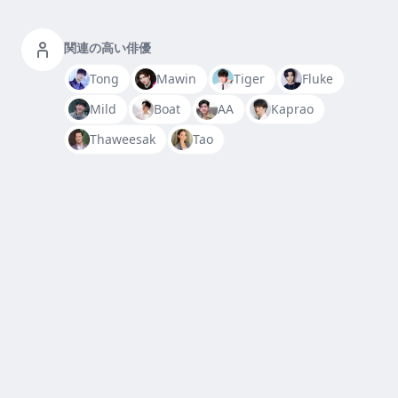
関連の高い俳優
Tong
Mawin
Tiger
Fluke
Mild
Boat
AA
Kaprao
Thaweesak
Tao