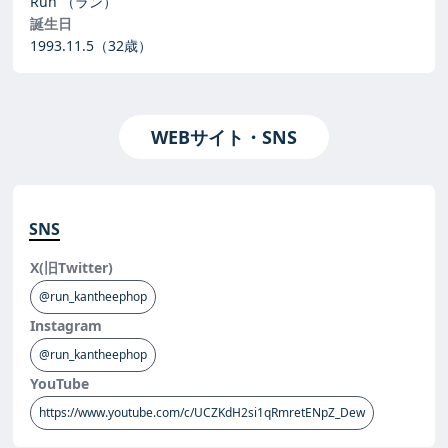
Run
（ラン）
誕生日
1993.11.5
（32歳）
WEBサイト・SNS
SNS
X(旧Twitter)
@run_kantheephop
Instagram
@run_kantheephop
YouTube
https://www.youtube.com/c/UCZKdH2si1qRmretENpZ_Dew