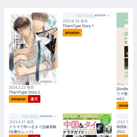
No Image
amazon →
2023.8.28 発売
TharnType Story 1
amazon
amazon →
2022.1.31
2024.2.22 発売
[Kindle
TharnType Story 2
ラマ聖地巡
vol.2
amazon
楽天
amazon
No Image
No
amazon →
2023.8.31 発売
2022.1.31
ドラマで学べるタイ語練習帳
韓国&アジ
(扶桑社ムック)
2022