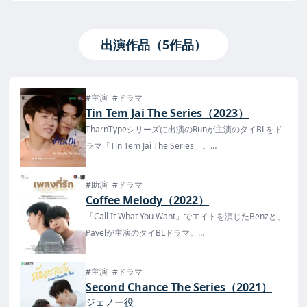
出演作品（5作品）
#主演
#ドラマ
Tin Tem Jai The Series（2023）
TharnTypeシリーズに出演のRunが主演のタイBLをド
ラマ「Tin Tem Jai The Series」。
タイでは2023年2月27日から放送・配信が決定！
日本では2月28日の毎週火曜1時15分 (日本標準時) よ
#助演
#ドラマ
りMFlow EntertainmentのYouTubeチャンネルで配信
Coffee Melody（2022）
予定。
「Call It What You Want」でエイトを演じたBenzと、
Pavelが主演のタイBLドラマ。
なんと日本ではFODで、タイ本国よりも2時間早く(!?)
世界最速配信が決定！
#主演
#ドラマ
Second Chance The Series（2021）
ジェノー役