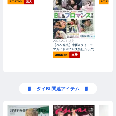
amazon
楽天
amazon
amazon →
2023.2.27 発売
【2/27発売】中国&タイドラ
マガイド2023 (扶桑社ムック)
amazon
楽天
📙 タイBL関連アイテム 📙