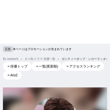
広告
本ページはプロモーションが含まれています
BL network
タイBLドラマ 俳優一覧
ガンティーポップ・シローラッタナ
俳優トップ
一覧(更新順)
アクセスランキング
AtoZ
Kantheephop Sirorattanaphanit(Run)
ガンティーポップ・シローラッタナパーニット (ラン)