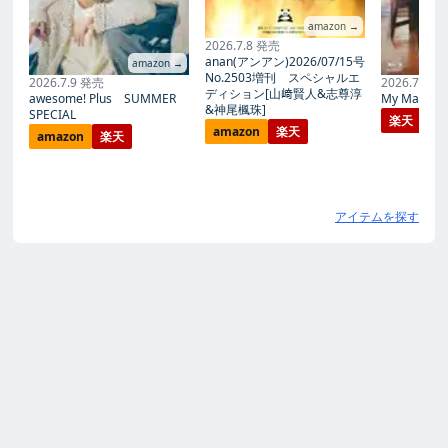
amazon →
2026.7.8 発売
anan(アンアン)2026/07/15号
amazon →
No.2503増刊 スペシャルエ
2026.7.9 発売
2026.7.27
ディション[山﨑賢人&志尊淳
awesome! Plus SUMMER
My Magic Pr
&神尾楓珠]
SPECIAL
楽天
amazon
楽天
amazon
楽天
アイテムを探す