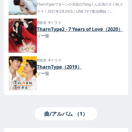
TharnTypeでターンの兄役のTongくん出演のタイBLド
ラマ！2021年3月29日にLINE TVで配信開始！
日本では楽天TVで配信！
#助演
#ドラマ
TharnType2 - 7 Years of Love（2020）
ソー役
#助演
#ドラマ
TharnType（2019）
ソー役
曲/アルバム （1）