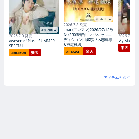
amazon →
2026.7.8 発売
anan(アンアン)2026/07/15号
amazon →
No.2503増刊 スペシャルエ
2026.7.9 発売
2026.7.27
ディション[山﨑賢人&志尊淳
awesome! Plus SUMMER
My Magic Pr
&神尾楓珠]
SPECIAL
楽天
amazon
楽天
amazon
楽天
アイテムを探す