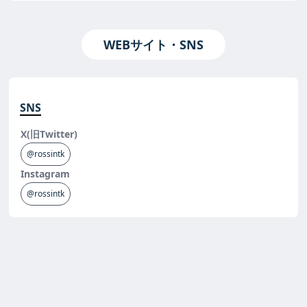
WEBサイト・SNS
SNS
X(旧Twitter)
@rossintk
Instagram
@rossintk