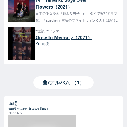
F4 Thailand: Boys Over
Flowers（2021）
日本の少女漫画「花より男子」が、タイで実写ドラマ
化。「2gether」主演のブライトウィンくんも出演！
U-NEXTで配信中！
#主演
#ドラマ
Once In Memory（2021）
Kong役
曲/アルバム （1）
เธอรู้
รอสซี่ นนทกร & เตอร์ สิทธา
2022.6.6