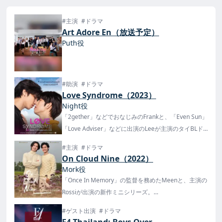
#主演
#ドラマ
Art Adore En（放送予定）
Puth役
#助演
#ドラマ
Love Syndrome（2023）
Night役
「2gether」などでおなじみのFrankと、「Even Sun」
「Love Adviser」などに出演のLeeが主演のタイBLド
ラマ！
#主演
#ドラマ
タイでは3月4日(土)よりAmarin TVで放送。
On Cloud Nine（2022）
Mork役
「Once In Memory」の監督を務めたMeenと、主演の
Rossiが出演の新作ミニシリーズ。
8月6日からMind Trio YouTube Channelにて配信が開
#ゲスト出演
#ドラマ
始！