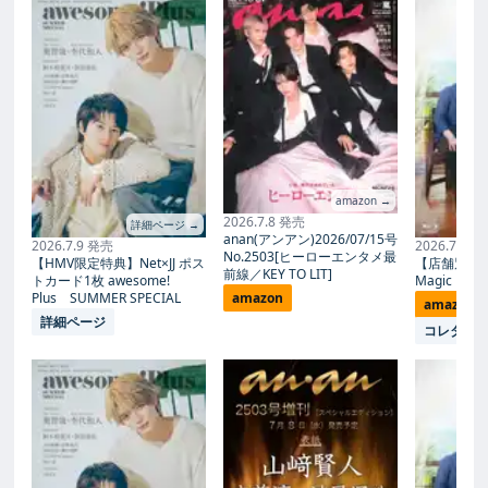
amazon →
2026.7.8 発売
詳細ページ →
anan(アンアン)2026/07/15号
2026.7.9 発売
2026.7.27
No.2503[ヒーローエンタメ最
【HMV限定特典】Net×JJ ポス
【店舗別限
前線／KEY TO LIT]
トカード1枚 awesome!
Magic Proph
Plus SUMMER SPECIAL
amazon
amazon
詳細ページ
コレタメ