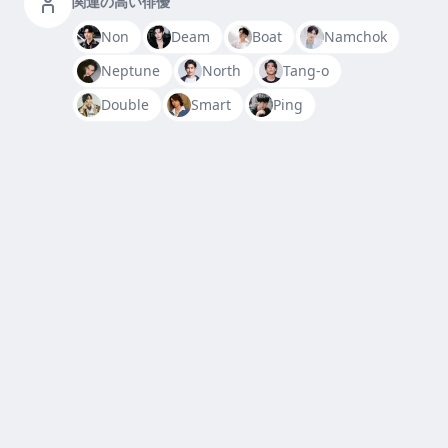
関連の高い俳優
Non
Deam
Boat
Namchok
Neptune
North
Tang-o
Double
Smart
Ping