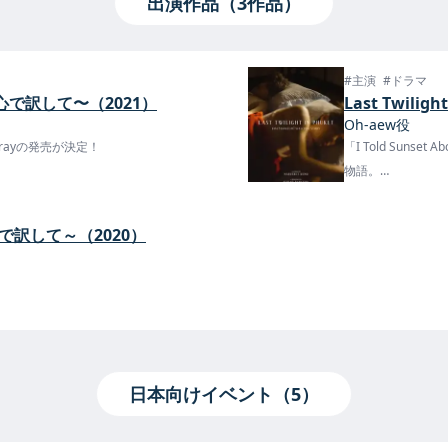
出演作品（3作品）
#主演
#ドラマ
を君の⼼で訳して〜（2021）
Last Twilig
Oh-aew役
lu-rayの発売が決定！
「I Told Sunse
物語。
5月20日にYouT
君の心で訳して～（2020）
日本向けイベント（5）