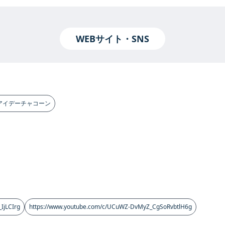
WEBサイト・SNS
ト・アンムアイデーチャコーン
IjLCIrg
https://www.youtube.com/c/UCuWZ-DvMyZ_CgSoRvbtlH6g