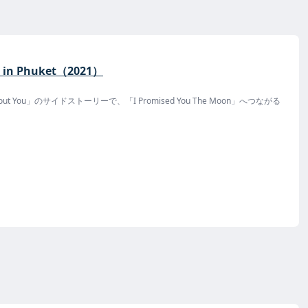
ht in Phuket（2021）
t About You」のサイドストーリーで、「I Promised You The Moon」へつながる
ubeで突然公開された。