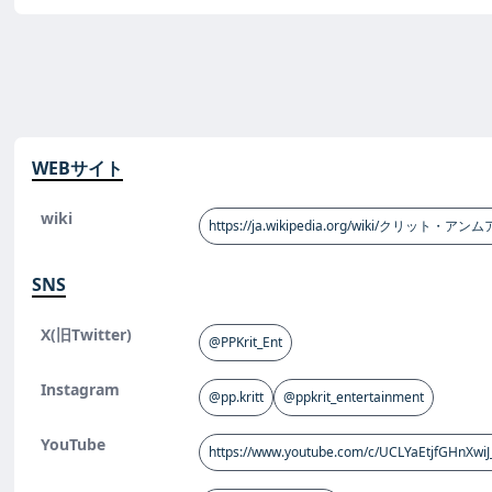
WEBサイト
wiki
https://ja.wikipedia.org/wiki/クリッ
SNS
X(旧Twitter)
@PPKrit_Ent
Instagram
@pp.kritt
@ppkrit_entertainment
YouTube
https://www.youtube.com/c/UCLYaEtjfGHnXwiJ_