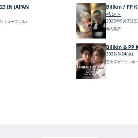
23 IN JAPAN
Billkin /
ベント
2023年9月3日(日
ンキューブ大阪)
都内某所
Billkin & PP 
2022/8/24(水)
恵比寿ガーデンホ