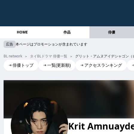
HOME
作品
俳優
広告
本ページはプロモーションが含まれています
BL network
タイBLドラマ 俳優一覧
グリット・アムヌアイデシャゴン（
俳優トップ
一覧(更新順)
アクセスランキング
Krit Amnuaydechkorn(PP)
グリット・アムヌアイデシャゴン (ピーピー)
Krit Amnuayd