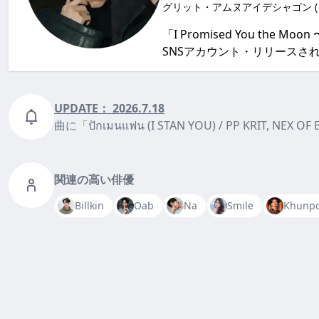
グリット・アムヌアイデシャゴン (
「I Promised You 
SNSアカウント・リリースさ
UPDATE：
2026.7.18
曲に「ปักเมนแฟน (I STAN YOU) / PP KRIT, NEX 
関連の高い俳優
Billkin
Oab
Na
Smile
Khunpo