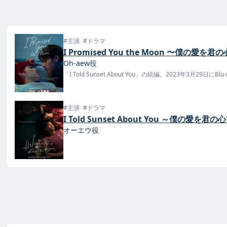
#主演
#ドラマ
I Promised You the Moon 〜僕の愛
Oh-aew役
「I Told Sunset About You」の続編。2023年3月29日にB
#主演
#ドラマ
I Told Sunset About You ～僕の愛を
オーエウ役