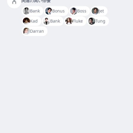
関連の高い俳優
Bank
Bonus
Boss
Jet
Kad
Bank
Fluke
Tung
Darran