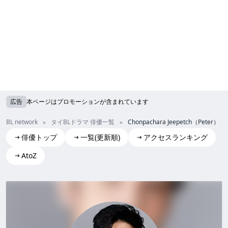
広告
本ページはプロモーションが含まれています
BL network
タイBLドラマ 俳優一覧
Chonpachara Jeepetch（Peter）
俳優トップ
一覧(更新順)
アクセスランキング
AtoZ
Chonpachara Jeepetch(Peter)