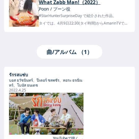
What Zabb Man!（2022）
Poon / プーン役
#StarHunterSurpriseDay で紹介された作品。
タイでは、4月9日22:30(タイ時間)からAmarinTVで放
送が開始！
曲/アルバム （1）
รักรสแซ่บ
บอส ธวัชนินทร์、ปีเตอร์ ชลพชัร、ทอระ ธรณิน
ทร์、โบนัส ธนเดช
2022.4.25
YouTubeで聴く →