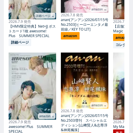
amazon →
2026.7.8 発売
詳細ページ →
anan(アンアン)2026/07/15号
2026.7.9 発売
2026.7.27
No.2503[ヒーローエンタメ最
【HMV限定特典】Net×JJ ポス
【店舗別限
前線／KEY TO LIT]
トカード1枚 awesome!
Magic Proph
Plus SUMMER SPECIAL
amazon
amazon
詳細ページ
コレタメ
amazon →
2026.7.8 発売
anan(アンアン)2026/07/15号
amazon →
No.2503増刊 スペシャルエ
2026.7.9 発売
2026.7.27
ディション[山﨑賢人&志尊淳
awesome! Plus SUMMER
My Magic Pr
&神尾楓珠]
SPECIAL