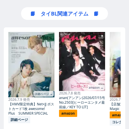
📙 タイBL関連アイテム 📙
amazon →
2026.7.8 発売
詳細ページ →
anan(アンアン)2026/07/15号
2026.7.9 発売
2026.7.27
No.2503[ヒーローエンタメ最
【HMV限定特典】Net×JJ ポス
【店舗別限
前線／KEY TO LIT]
トカード1枚 awesome!
Magic Proph
Plus SUMMER SPECIAL
amazon
amazon
詳細ページ
コレタメ