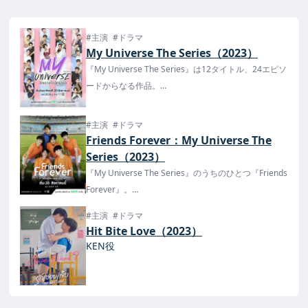
#主演
#ドラマ
My Universe The Series（2023）
『My Universe The Series』は12タイトル、24エピソ
ードからなる作品。
『LOVE STAGE!!』のKaownah&Turbo、『Destiny
Seeker The Series』のEarth&Bankなどなどタイドラ
#主演
#ドラマ
マでお馴染みの俳優が多数出演。
Friends Forever：My Universe The
タイでは8月20日よりAmarinTV・iQIYIで放送・配
Series（2023）
信！
『My Universe The Series』のうちのひとつ『Friends
Forever』。
『My Universe The Series』はタイでは8月20日より
#主演
#ドラマ
AmarinTV・iQIYIで放送・配信！
Hit Bite Love（2023）
KEN役