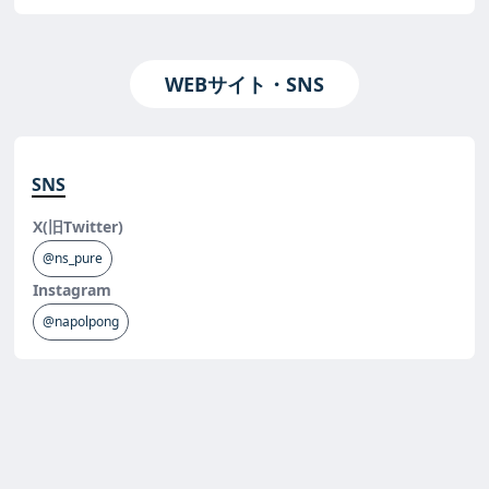
WEBサイト・SNS
SNS
X(旧Twitter)
@ns_pure
Instagram
@napolpong