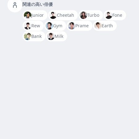
関連の高い俳優
Junior
Cheetah
Turbo
Fone
Rew
Gym
Prame
Earth
Bank
Milk