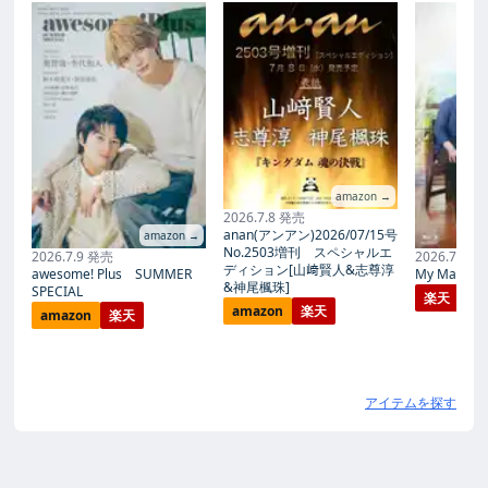
amazon →
2026.7.8 発売
anan(アンアン)2026/07/15号
amazon →
No.2503増刊 スペシャルエ
2026.7.9 発売
2026.7.27
ディション[山﨑賢人&志尊淳
awesome! Plus SUMMER
My Magic Pr
&神尾楓珠]
SPECIAL
楽天
amazon
楽天
amazon
楽天
アイテムを探す