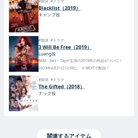
#助演
#ドラマ
Blacklist（2019）
キャンプ役
#助演
#ドラマ
3 Will Be Free（2019）
Luang役
Mild・Joss・Tayが主演の2019年の作品がついに！
2023年4月21日12:00に、U-NEXTで配信！
#助演
#ドラマ
The Gifted（2018）
ナック役
関連するアイテム