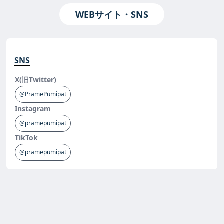
WEBサイト・SNS
SNS
X(旧Twitter)
@PramePumipat
Instagram
@pramepumipat
TikTok
@pramepumipat