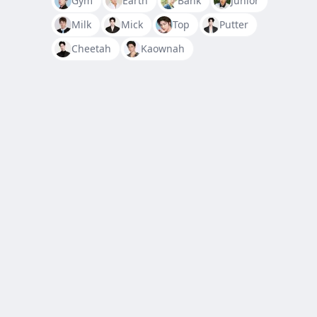
Gym
Earth
Bank
Junior
Milk
Mick
Top
Putter
Cheetah
Kaownah