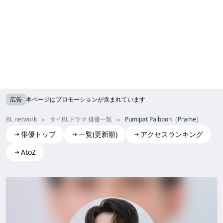
広告
本ページはプロモーションが含まれています
BL network
タイBLドラマ 俳優一覧
Pumipat Paiboon（Prame）
俳優トップ
一覧(更新順)
アクセスランキング
AtoZ
Pumipat Paiboon(Prame)