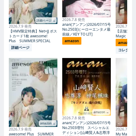
amazon →
2026.7.8 発売
詳細ページ →
anan(アンアン)2026/07/15号
2026.7.9 発売
2026.7.27
No.2503[ヒーローエンタメ最
【HMV限定特典】Net×JJ ポス
【店舗別限
前線／KEY TO LIT]
トカード1枚 awesome!
Magic Proph
Plus SUMMER SPECIAL
amazon
amazon
詳細ページ
コレタメ
amazon →
2026.7.8 発売
anan(アンアン)2026/07/15号
amazon →
No.2503増刊 スペシャルエ
2026.7.9 発売
2026.7.27
ディション[山﨑賢人&志尊淳
awesome! Plus SUMMER
My Magic Pr