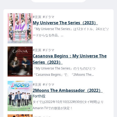
#主演
#ドラマ
My Universe The Series（2023）
『My Universe The Series』は12タイトル、24エピソ
ードからなる作品。
『LOVE STAGE!!』のKaownah&Turbo、『Destiny
Seeker The Series』のEarth&Bankなどなどタイドラ
#主演
#ドラマ
マでお馴染みの俳優が多数出演。
Casanova Begins：My Universe The
タイでは8月20日よりAmarinTV・iQIYIで放送・配
Series（2023）
信！
『My Universe The Series』のうちのひとつ
『Casanova Begins』で、『2Moons The
Ambassador』などに出演のPrameと、Gymが主演！
#主演
#ドラマ
『My Universe The Series』はタイでは8月20日より
2Moons The Ambassador（2022）
AmarinTV・iQIYIで放送・配信！
Forth役
タイでは2022年10月10日22時30分(タイ時間)より
Amarin TVでの放送が決定！