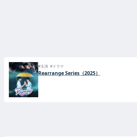
#主演
#ドラマ
Rearrange Series（2025）