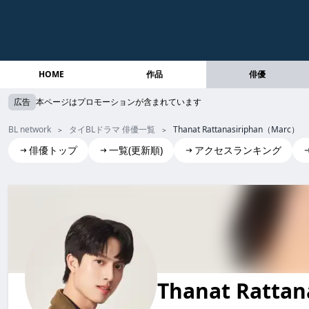
HOME
作品
俳優
広告
本ページはプロモーションが含まれています
BL network
タイBLドラマ 俳優一覧
Thanat Rattanasiriphan（Marc）
俳優トップ
一覧(更新順)
アクセスランキング
Thanat Rattanasiriphan(Marc)
Thanat Rattan