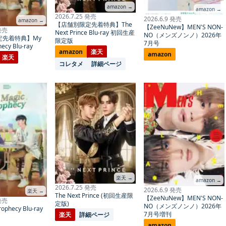
amazon →
amazon →
2026.7.25 発売
2026.6.9 発売
amazon →
【店舗別限定先着特典】The
【ZeeNuNew】MEN'S NON-
 発売
Next Prince Blu-ray 初回生産
NO（メンズノンノ）2026年
定先着特典】My
限定版
7月号
ecy Blu-ray
amazon
楽天
amazon
楽天
コレタメ
詳細ページ
楽天 →
amazon →
2026.7.25 発売
2026.6.9 発売
楽天 →
The Next Prince (初回生産限
【ZeeNuNew】MEN'S NON-
 発売
定版)
NO（メンズノンノ）2026年
ophecy Blu-ray
7月号増刊
楽天
詳細ページ
amazon