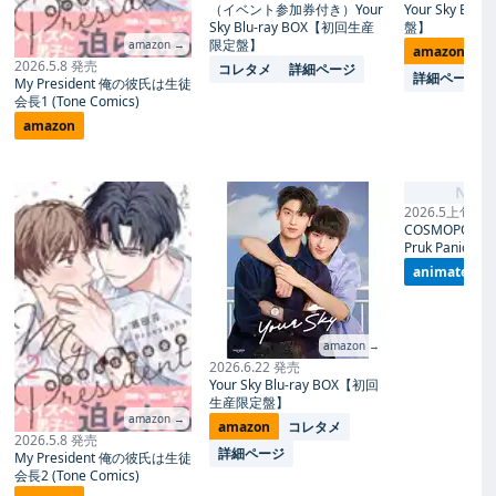
（イベント参加券付き）Your
Your Sky Blu
Sky Blu-ray BOX【初回生産
盤】
限定盤】
amazon →
amazon
コ
2026.5.8 発売
コレタメ
詳細ページ
詳細ページ
My President 俺の彼氏は生徒
会長1 (Tone Comics)
amazon
No I
2026.5上旬 発
COSMOPOLITA
Pruk Panich- 
animate
amazon →
2026.6.22 発売
Your Sky Blu-ray BOX【初回
生産限定盤】
amazon →
amazon
コレタメ
2026.5.8 発売
詳細ページ
My President 俺の彼氏は生徒
会長2 (Tone Comics)