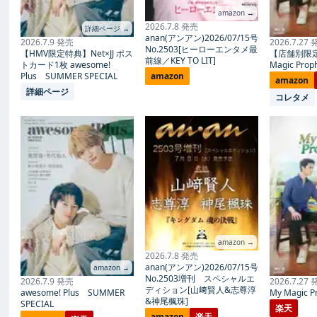
amazon →
2026.7.8 発売
詳細ページ →
anan(アンアン)2026/07/15号
2026.7.9 発売
2026.7.27
No.2503[ヒーローエンタメ最
【HMV限定特典】Net×JJ ポス
【店舗別限
前線／KEY TO LIT]
トカード1枚 awesome!
Magic Proph
Plus SUMMER SPECIAL
amazon
amazon
詳細ページ
コレタメ
amazon →
2026.7.8 発売
anan(アンアン)2026/07/15号
amazon →
No.2503増刊 スペシャルエ
2026.7.9 発売
2026.7.27
ディション[山﨑賢人&志尊淳
awesome! Plus SUMMER
My Magic Pr
&神尾楓珠]
SPECIAL
楽天
amazon
楽天