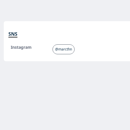
SNS
Instagram
@marcthn