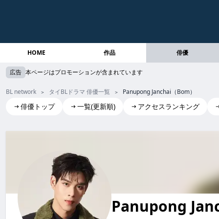
HOME
作品
俳優
広告
本ページはプロモーションが含まれています
BL network
タイBLドラマ 俳優一覧
Panupong Janchai（Bom）
俳優トップ
一覧(更新順)
アクセスランキング
Panupong Janchai(Bom)
Panupong Jan