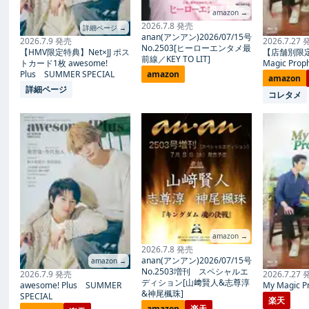
amazon →
2026.7.8 発売
詳細ページ →
anan(アンアン)2026/07/15号
2026.7.9 発売
2026.7.27
No.2503[ヒーローエンタメ最
【HMV限定特典】Net×JJ ポス
【店舗別限
前線／KEY TO LIT]
トカード1枚 awesome!
Magic Proph
Plus SUMMER SPECIAL
amazon
amazon
詳細ページ
コレタメ
amazon →
2026.7.8 発売
anan(アンアン)2026/07/15号
amazon →
No.2503増刊 スペシャルエ
2026.7.9 発売
2026.7.27
ディション[山﨑賢人&志尊淳
awesome! Plus SUMMER
My Magic Pr
&神尾楓珠]
SPECIAL
楽天
amazon
楽天