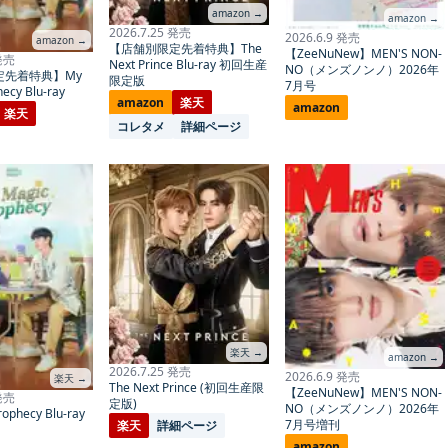
amazon →
amazon →
2026.7.25 発売
2026.6.9 発売
amazon →
【店舗別限定先着特典】The
【ZeeNuNew】MEN'S NON-
 発売
Next Prince Blu-ray 初回生産
NO（メンズノンノ）2026年
定先着特典】My
限定版
7月号
ecy Blu-ray
amazon
楽天
amazon
楽天
コレタメ
詳細ページ
楽天 →
amazon →
2026.7.25 発売
2026.6.9 発売
楽天 →
The Next Prince (初回生産限
【ZeeNuNew】MEN'S NON-
 発売
定版)
NO（メンズノンノ）2026年
ophecy Blu-ray
7月号増刊
楽天
詳細ページ
amazon