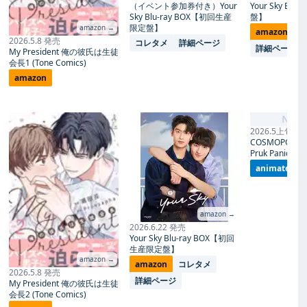
（イベント参加券付き）Your
Your Sky Blu
Sky Blu-ray BOX【初回生産
盤】
限定盤】
amazon →
amazon
コ
2026.5.8 発売
コレタメ
詳細ページ
詳細ページ
My President 俺の彼氏は生徒
会長1 (Tone Comics)
amazon
No I
2026.5上旬 発
COSMOPOLITA
Pruk Panich- 
animate
amazon →
2026.6.22 発売
Your Sky Blu-ray BOX【初回
生産限定盤】
amazon →
amazon
コレタメ
2026.5.8 発売
詳細ページ
My President 俺の彼氏は生徒
会長2 (Tone Comics)