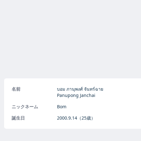
名前
บอม ภานุพงศ์ จันทร์ฉาย
Panupong Janchai
ニックネーム
Bom
誕生日
2000.9.14
（25歳）