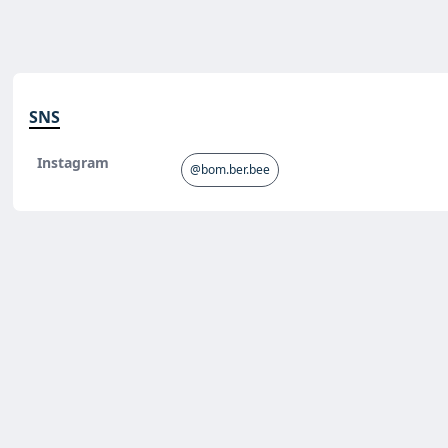
SNS
Instagram
@bom.ber.bee