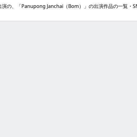
などに出演の、「Panupong Janchai（Bom）」の出演作品の一