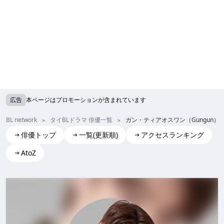
広告
本ページはプロモーションが含まれています
BL network
タイBLドラマ 俳優一覧
ガン・ティアオスワン（Gungun）
俳優トップ
一覧(更新順)
アクセスランキング
AtoZ
Gun Tieosuwan(Gungun)
ガン・ティアオスワン (Gungun)