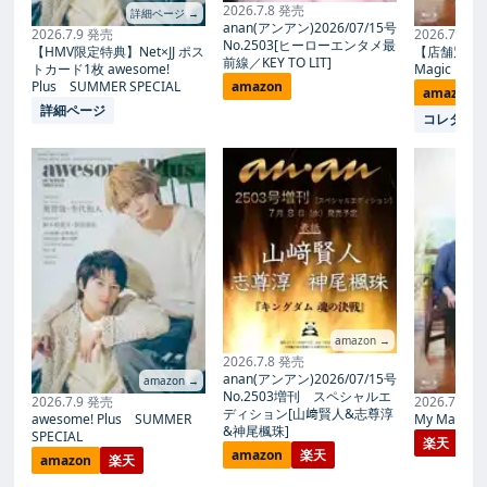
2026.7.8 発売
詳細ページ →
anan(アンアン)2026/07/15号
2026.7.9 発売
2026.7.27
No.2503[ヒーローエンタメ最
【HMV限定特典】Net×JJ ポス
【店舗別限
前線／KEY TO LIT]
トカード1枚 awesome!
Magic Proph
Plus SUMMER SPECIAL
amazon
amazon
詳細ページ
コレタメ
amazon →
2026.7.8 発売
anan(アンアン)2026/07/15号
amazon →
No.2503増刊 スペシャルエ
2026.7.9 発売
2026.7.27
ディション[山﨑賢人&志尊淳
awesome! Plus SUMMER
My Magic Pr
&神尾楓珠]
SPECIAL
楽天
amazon
楽天
amazon
楽天