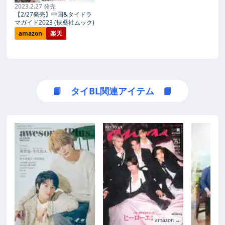
2023.2.27 発売
【2/27発売】中国&タイドラ
マガイド2023 (扶桑社ムック)
amazon
楽天
📙 タイBL関連アイテム 📙
amazon →