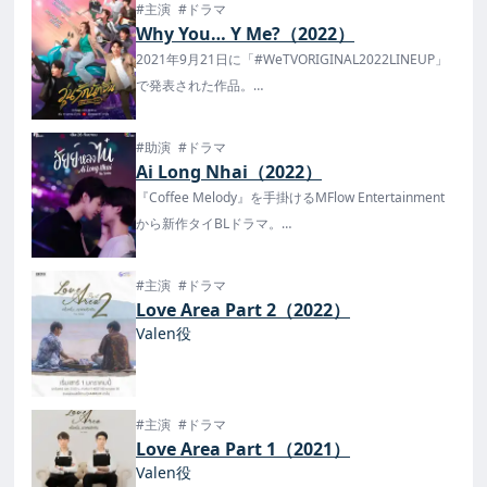
#主演
#ドラマ
Why You… Y Me?（2022）
2021年9月21日に「#WeTVORIGINAL2022LINEUP」
で発表された作品。
A Chance To LoveでJob役のJumpなどが出演！
2022年10月19日よりYouTubeで配信が開始！
#助演
#ドラマ
Ai Long Nhai（2022）
『Coffee Melody』を手掛けるMFlow Entertainment
から新作タイBLドラマ。
タイでは9月26日にChannel 3HDで放送開始！日本で
はFODで、タイより3時間早く世界最速初公開が決
#主演
#ドラマ
定！
Love Area Part 2（2022）
Valen役
#主演
#ドラマ
Love Area Part 1（2021）
Valen役