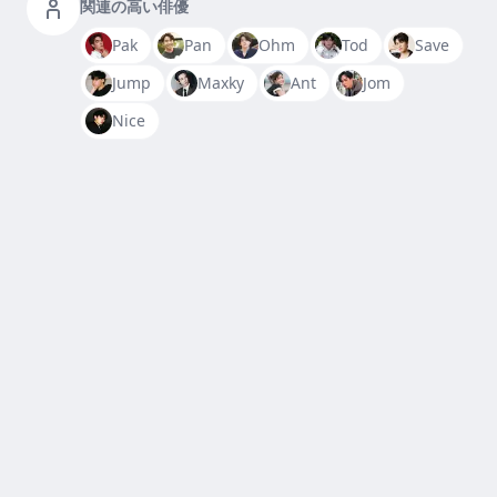
関連の高い俳優
Pak
Pan
Ohm
Tod
Save
Jump
Maxky
Ant
Jom
Nice