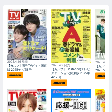
amazon →
amazon →
2025.4.16 発売
2025.4.3 
2025.4.9 発売
【ガルフ】週刊TVガイド関東
【ガルフ】S C
【ガルフ】TV station(テレビ
版 2025年 4/25 号
2025 SPR
ステーション)関東版 2025年
amazon
amazon
4/12 号
amazon