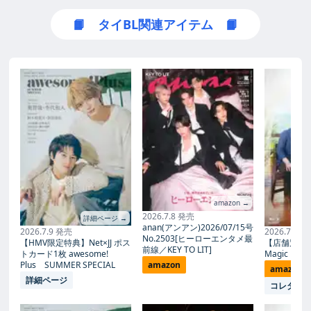
か、テレ東系ほ...
トする、木ドラ24「トウキョ
ウホリデイ」（テレ東系）
📙 タイBL関連アイテム 📙
は、不朽の名作『ローマの休
日』の現代版とも言える、胸
キュン必至のオリジナルラブ
ストーリー。W主演を務める
のは、インスタフォロワーが
500万人を超えるタイの人気
俳優・ガルフ・カナーウット
と、長年第一線で活躍を続け
る実力派俳優・瀧本美織。ガ
ルフは日本ドラマ初出演にし
て初主演となる。
amazon →
2026.7.8 発売
詳細ページ →
anan(アンアン)2026/07/15号
2026.7.9 発売
2026.7.27
No.2503[ヒーローエンタメ最
【HMV限定特典】Net×JJ ポス
【店舗別限
前線／KEY TO LIT]
トカード1枚 awesome!
Magic Proph
Plus SUMMER SPECIAL
amazon
amazon
詳細ページ
コレタメ