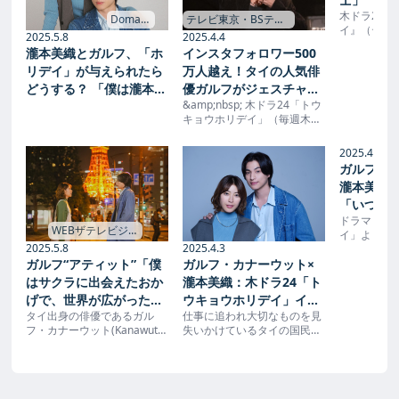
木ドラ24
デイ』の
テレビ東京・BSテレ
Domani
イ』（テレ
東の読んで見て感じ
→
Real S
2025.4.4
2025.5.8
務めるガル
るメディア テレ東プ
インスタフォロワー500
瀧本美織とガルフ、「ホ
ウンド 映
と瀧本美織
ラス →
万人越え！タイの人気俳
リデイ」が与えられたら
メントが公開
『トウキョ
優ガルフがジェスチャー
どうする？ 「僕は瀧本さ
る 本作は
&amp;nbsp; 木ドラ24「トウ
ゲームに挑戦：トウキョ
んを…」とガルフが提案
日』の現代
キョウホリデイ」（毎週木曜
ウホリデイ | テレ東・Ｂ
したのは | Domani
ジナルラブ
深夜24時30分）。タイ出身の
Ｓテレ東の読んで見て感
に追われ大
俳優ガルフ・カナーウット＆
2025.4.4
かけている
じるメディア テレ東プラ
瀧本美織のW主演で贈る
ガルフ・
が、…
&amp;ldquo;ローマの休日
ス
瀧本美織
&amp;rdquo;現代版！ 仕事に
「いつも
追われ大切なものを見失いか
けているタ…
ドラマ「ト
よう」 -
WEBザテレビジョ
イ」より、
ン →
2025.5.8
2025.4.3
たタイ出身
ガルフ“アティット”「僕
ガルフ・カナーウット×
ナーウット
タビューコ
はサクラに出会えたおか
瀧本美織：木ドラ24「ト
た。
げで、世界が広がった」
ウキョウホリデイ」イン
タイ出身の俳優であるガル
仕事に追われ大切なものを見
瀧本美織“桜子”と東京観
タビュー - SCREEN
フ・カナーウット(Kanawut
失いかけているタイの国民的
光を満喫する＜トウキョ
ONLINE（スクリーンオ
Traipipattanapong)と瀧本美
俳優が、異国の地・日本でヒ
ウホリデイ＞ | WEBザテ
ンライン）
織がW主演を務める木ドラ
ロインと出会い、大切なもの
レビジョン
24「トウキョウホリデイ」
や本当の幸せを見つめ直して
(毎週木曜深夜0:30-1:00ほ
いく。4月3日（木）にスター