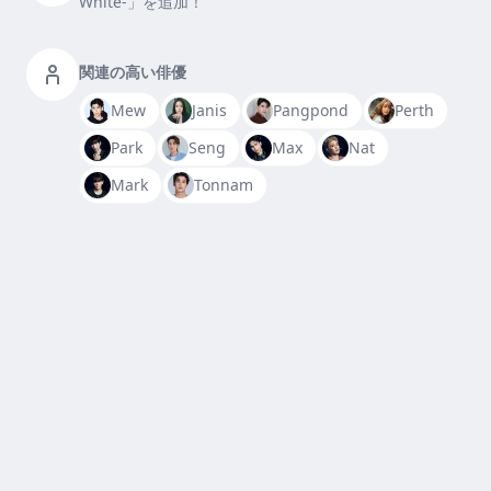
White-」を追加！
関連の高い俳優
Mew
Janis
Pangpond
Perth
Park
Seng
Max
Nat
Mark
Tonnam