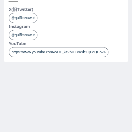
X(旧Twitter)
@gulfkanawut
Instagram
@gulfkanawut
YouTube
https://www.youtube.com/c/UC_ke9bIFI3nWb1TJudQUovA