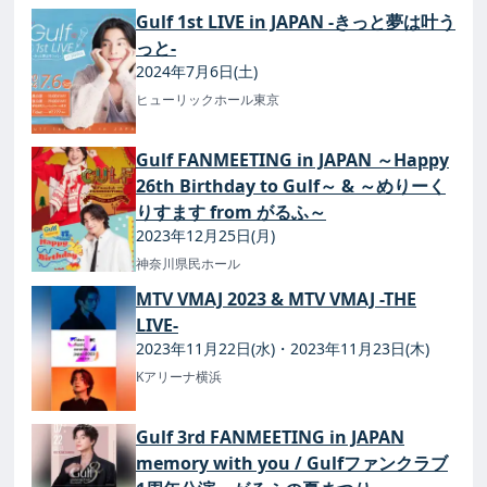
Gulf 1st LIVE in JAPAN -きっと夢は叶う
っと-
2024年7月6日(土)
ヒューリックホール東京
Gulf FANMEETING in JAPAN ～Happy
26th Birthday to Gulf～ & ～めりーく
りすます from がるふ～
2023年12月25日(月)
神奈川県民ホール
MTV VMAJ 2023 & MTV VMAJ -THE
LIVE-
2023年11月22日(水)・2023年11月23日(木)
Kアリーナ横浜
Gulf 3rd FANMEETING in JAPAN
memory with you / Gulfファンクラブ