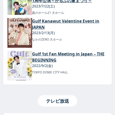
1周年公演～がるふの夏まつり～
2023/7/22(土)
森のホール21 大ホール
Gulf Kanawut Valentine Event in
JAPAN
2023/2/13(月)
なかのZERO 大ホール
Gulf 1st Fan Meeting in Japan – THE
BEGINNING
2022/9/2(金)
TOKYO DOME CITY HALL
テレビ放送