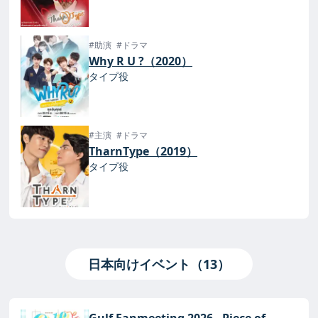
#助演
#ドラマ
Why R U ?（2020）
タイプ役
#主演
#ドラマ
TharnType（2019）
タイプ役
日本向けイベント（13）