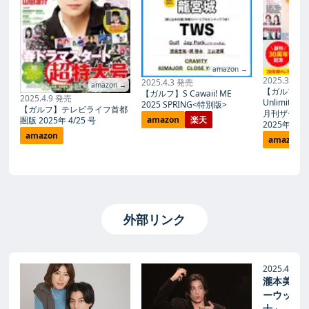
amazon →
2025.3.24
2025.4.3 発売
amazon →
【ガルフ / Ki
【ガルフ】S Cawaii! ME
2025.4.9 発売
Unlimite
2025 SPRING<特別版>
【ガルフ】テレビライフ首都
月刊ザテレ
amazon
楽天
圏版 2025年 4/25 号
2025年5月
amazon
amazon
外部リンク
Real Sou
サウンド 映
2025.4.4
瀧本美織
ーウット
士」 『