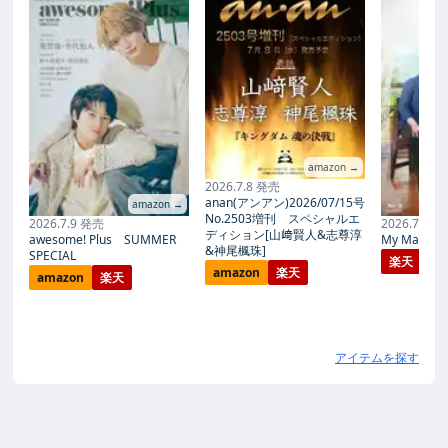
amazon →
2026.7.8 発売
anan(アンアン)2026/07/15号
amazon →
No.2503増刊 スペシャルエ
2026.7.9 発売
2026.7.27
ディション[山﨑賢人&志尊淳
awesome! Plus SUMMER
My Magic Pr
&神尾楓珠]
SPECIAL
楽天
amazon
楽天
amazon
楽天
アイテムを探す