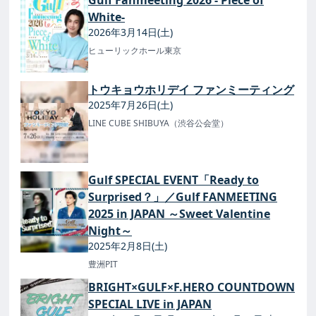
Gulf Fanmeeting 2026 - Piece of
White-
2026年3月14日(土)
ヒューリックホール東京
トウキョウホリデイ ファンミーティング
2025年7月26日(土)
LINE CUBE SHIBUYA（渋谷公会堂）
Gulf SPECIAL EVENT「Ready to
Surprised？」／Gulf FANMEETING
2025 in JAPAN ～Sweet Valentine
Night～
2025年2月8日(土)
豊洲PIT
BRIGHT×GULF×F.HERO COUNTDOWN
SPECIAL LIVE in JAPAN