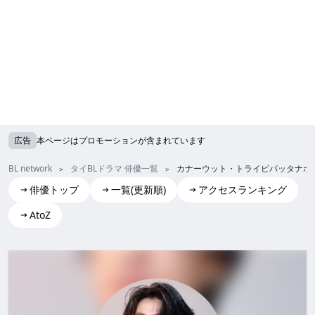
広告
本ページはプロモーションが含まれています
BL network
タイBLドラマ 俳優一覧
カナーウット・トライピパッタナポ
俳優トップ
一覧(更新順)
アクセスランキング
AtoZ
Kanawut Traipipattanapong(Gulf)
カナーウット・トライピパッタナポン (ガルフ)