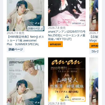
amazon →
2026.7.8 発売
詳細ページ →
anan(アンアン)2026/07/15号
2026.7.9 発売
2026.7.27
No.2503[ヒーローエンタメ最
【HMV限定特典】Net×JJ ポス
【店舗別限
前線／KEY TO LIT]
トカード1枚 awesome!
Magic Proph
Plus SUMMER SPECIAL
amazon
amazon
詳細ページ
コレタメ
amazon →
2026.7.8 発売