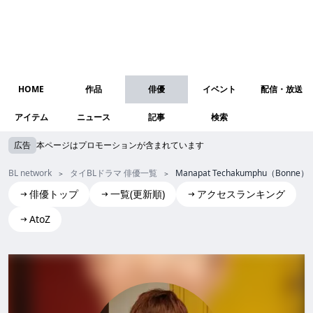
HOME
作品
俳優
イベント
配信・放送
アイテム
ニュース
記事
検索
広告
本ページはプロモーションが含まれています
BL network
タイBLドラマ 俳優一覧
Manapat Techakumphu（Bonne）
俳優トップ
一覧(更新順)
アクセスランキング
AtoZ
Manapat Techakumphu(Bonne)