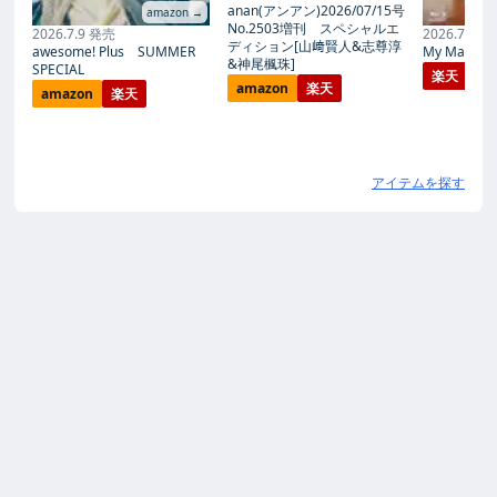
anan(アンアン)2026/07/15号
amazon →
No.2503増刊 スペシャルエ
2026.7.9 発売
2026.7.27
ディション[山﨑賢人&志尊淳
awesome! Plus SUMMER
My Magic Pr
&神尾楓珠]
SPECIAL
楽天
amazon
楽天
amazon
楽天
アイテムを探す