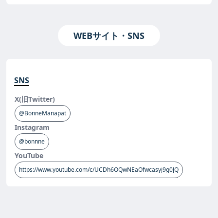
WEBサイト・SNS
SNS
X(旧Twitter)
@BonneManapat
Instagram
@bonnne
YouTube
https://www.youtube.com/c/UCDh6OQwNEaOfwcasyj9g0JQ