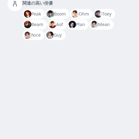
関連の高い俳優
Peak
Boom
Ohm
Toey
Beam
Aof
Plan
Mean
Nice
Guy