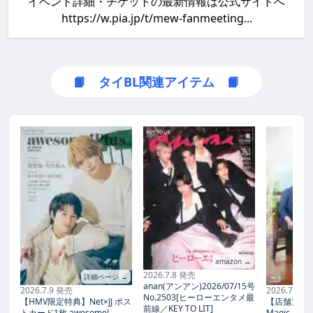
イベント詳細・チケットの最新情報は公式サイトへ
https://w.pia.jp/t/mew-fanmeeting...
📙 タイBL関連アイテム 📙
amazon →
2026.7.8 発売
詳細ページ →
anan(アンアン)2026/07/15号
2026.7.9 発売
2026.7.27
No.2503[ヒーローエンタメ最
【HMV限定特典】Net×JJ ポス
【店舗別限
前線／KEY TO LIT]
トカード1枚 awesome!
Magic Proph