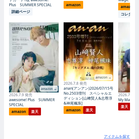
Plus SUMMER SPECIAL
amazon
amazon
詳細ページ
コレタメ
amazon →
2026.7.8 発売
anan(アンアン)2026/07/15号
amazon →
No.2503増刊 スペシャルエ
2026.7.9 発売
2026.7.27
ディション[山﨑賢人&志尊淳
awesome! Plus SUMMER
My Magic Pr
&神尾楓珠]
SPECIAL
楽天
amazon
楽天
amazon
楽天
アイテムを探す