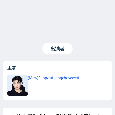
出演者
主演
(Mew)Suppasit Jongcheveevat