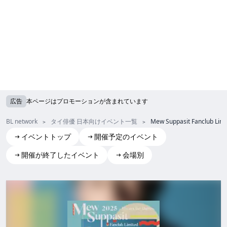
広告
本ページはプロモーションが含まれています
BL network
タイ俳優 日本向けイベント一覧
Mew Suppasit Fanclub Limi
イベントトップ
開催予定のイベント
開催が終了したイベント
会場別
Mew Suppasit Fanclub Limited Fanmeeting 2025 – Always 