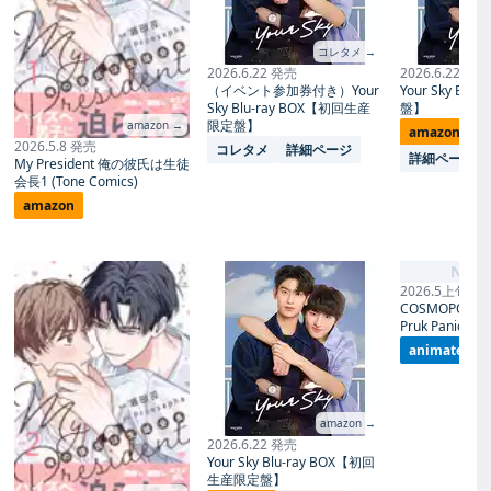
コレタメ →
2026.6.22 発売
2026.6.22 発売
（イベント参加券付き）Your
Your Sky Blu
Sky Blu-ray BOX【初回生産
盤】
限定盤】
amazon →
amazon
コ
2026.5.8 発売
コレタメ
詳細ページ
詳細ページ
My President 俺の彼氏は生徒
会長1 (Tone Comics)
amazon
No I
2026.5上旬 発
COSMOPOLITA
Pruk Panich- 
animate
amazon →
2026.6.22 発売
Your Sky Blu-ray BOX【初回
生産限定盤】