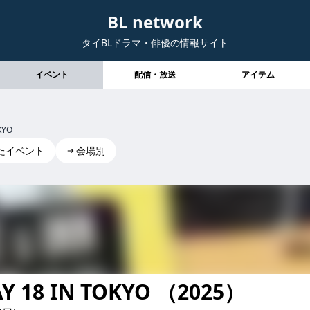
BL network
タイBLドラマ・俳優の情報サイト
イベント
配信・放送
アイテム
KYO
たイベント
会場別
Y 18 IN TOKYO （2025）
 GMMTVFANDAY18INTOKYO gmmtvfanday18intokyo