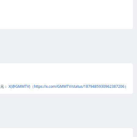
用元：
X(@GMMTV)（https://x.com/GMMTV/status/1879485930962387206）