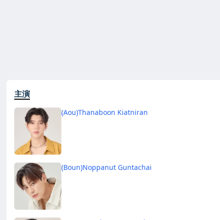
主演
(Aou)Thanaboon Kiatniran
(Boun)Noppanut Guntachai