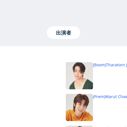
出演者
(Boom)Tharatorn 
(Prem)Warut Chaw