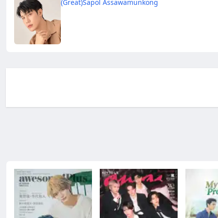
(Great)Sapol Assawamunkong