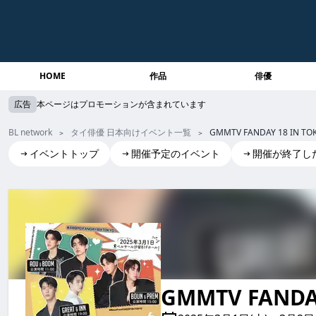
HOME
作品
俳優
広告
本ページはプロモーションが含まれています
BL network
タイ俳優 日本向けイベント一覧
GMMTV FANDAY 18 IN TO
イベントトップ
開催予定のイベント
開催が終了し
GMMTV FANDAY 18 IN TOKYO
GMMTV FANDA
gmmtv fanday 18 in tokyo