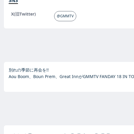
SNS
X(旧Twitter)
@GMMTV
別れの季節に再会を!!
Aou Boom、Boun Prem、Great InnがGMMTV FANDAY 