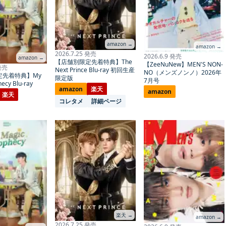
amazon →
amazon →
2026.7.25 発売
2026.6.9 発売
amazon →
【店舗別限定先着特典】The
【ZeeNuNew】MEN'S NON-
 発売
Next Prince Blu-ray 初回生産
NO（メンズノンノ）2026年
定先着特典】My
限定版
7月号
ecy Blu-ray
amazon
楽天
amazon
楽天
コレタメ
詳細ページ
楽天 →
amazon →
2026.7.25 発売