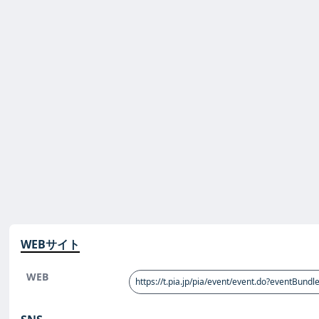
WEBサイト
WEB
https://t.pia.jp/pia/event/event.do?eventBundle