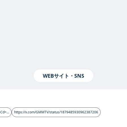
WEBサイト・SNS
Cd=...
https://x.com/GMMTV/status/1879485930962387206