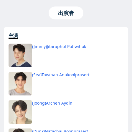
出演者
主演
(Jimmy)Jitaraphol Potiwihok
(Sea)Tawinan Anukoolprasert
(Joong)Archen Aydin
(Dunk)Natachai Boonprasert