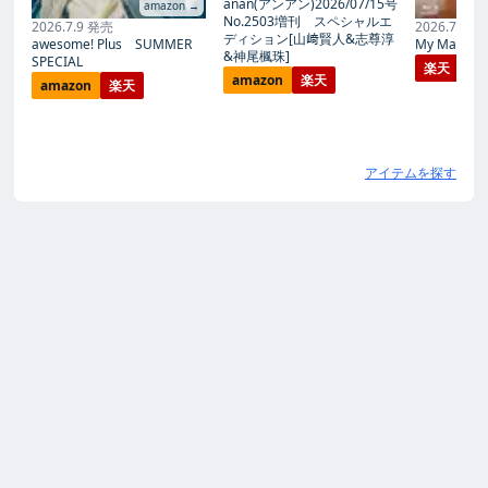
anan(アンアン)2026/07/15号
amazon →
No.2503増刊 スペシャルエ
2026.7.9 発売
2026.7.27
ディション[山﨑賢人&志尊淳
awesome! Plus SUMMER
My Magic Pr
&神尾楓珠]
SPECIAL
楽天
amazon
楽天
amazon
楽天
アイテムを探す