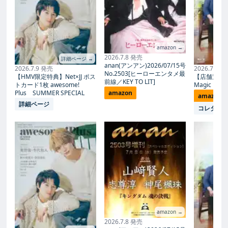
amazon →
2026.7.8 発売
詳細ページ →
anan(アンアン)2026/07/15号
2026.7.9 発売
2026.7.27
No.2503[ヒーローエンタメ最
【HMV限定特典】Net×JJ ポス
【店舗別限
前線／KEY TO LIT]
トカード1枚 awesome!
Magic Proph
Plus SUMMER SPECIAL
amazon
amazon
詳細ページ
コレタメ
amazon →
2026.7.8 発売