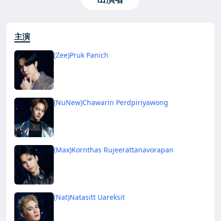
主演
(Zee)Pruk Panich
(NuNew)Chawarin Perdpiriyawong
(Max)Kornthas Rujeerattanavorapan
(Nat)Natasitt Uareksit