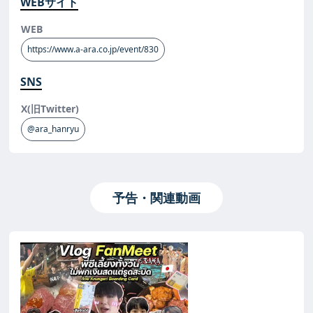
WEBサイト
WEB
https://www.a-ara.co.jp/event/830
SNS
X(旧Twitter)
@ara_hanryu
予告・関連動画