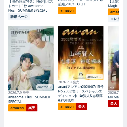
【HMV限定特典】Net×JJ ポス
【店舗別限
前線／KEY TO LIT]
トカード1枚 awesome!
Magic Proph
Plus SUMMER SPECIAL
amazon
amazon
詳細ページ
コレタメ
amazon →
2026.7.8 発売
anan(アンアン)2026/07/15号
amazon →
No.2503増刊 スペシャルエ
2026.7.9 発売
2026.7.27
ディション[山﨑賢人&志尊淳
awesome! Plus SUMMER
My Magic Pr
&神尾楓珠]
SPECIAL
楽天
amazon
楽天
amazon
楽天