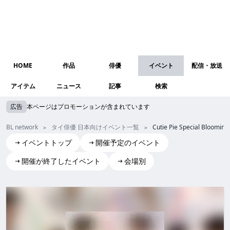
HOME
作品
俳優
イベント
配信・放送
アイテム
ニュース
記事
検索
広告
本ページはプロモーションが含まれています
BL network
タイ俳優 日本向けイベント一覧
Cutie Pie Special Blooming
イベントトップ
開催予定のイベント
開催が終了したイベント
会場別
Cutie Pie Special Blooming