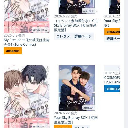
コレタメ →
2026.6.22 発売
2026.6.22 発売
（イベント参加券付き）Your
Your Sky Blu
Sky Blu-ray BOX【初回生産
盤】
限定盤】
amazon →
amazon
コ
2026.5.8 発売
コレタメ
詳細ページ
詳細ページ
My President 俺の彼氏は生徒
会長1 (Tone Comics)
amazon
No I
2026.5上旬 発
COSMOPOLITA
Pruk Panich- 
animate
amazon →
2026.6.22 発売
Your Sky Blu-ray BOX【初回
生産限定盤】
amazon →