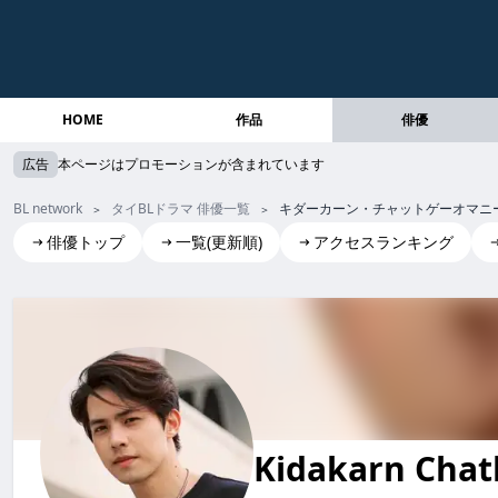
HOME
作品
俳優
広告
本ページはプロモーションが含まれています
BL network
タイBLドラマ 俳優一覧
キダーカーン・チャットゲーオマニ
俳優トップ
一覧(更新順)
アクセスランキング
Kidakarn Chatkaewmanee(Zung)
キダーカーン・チャットゲーオマニー (ズン)
Kidakarn Cha