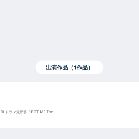
出演作品（1作品）
BLドラマ最新作「BITE ME The
Grab a Bite」で、日本語訳版は角川