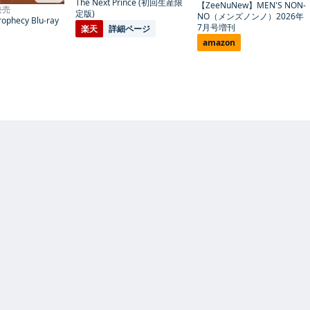
The Next Prince (初回生産限
【ZeeNuNew】MEN'S NON-
 発売
定版)
NO（メンズノンノ）2026年
ophecy Blu-ray
7月号増刊
楽天
詳細ページ
amazon