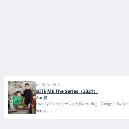
#主演
#ドラマ
BITE ME The Series（2021）
Aue役
Love By Chanceでケンクラ役のMarkと、Zungが主演のタイ
Series」
U-NEXTで、9月1日(水)12:00から独占見放題配信が決定！
原作は「Manner of Death」などを手掛けたSammon氏の「