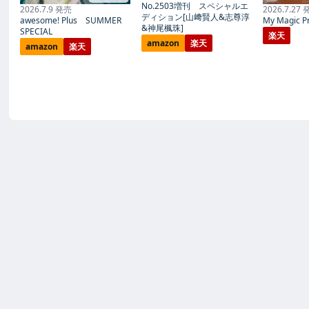
No.2503増刊 スペシャルエ
2026.7.9 発売
2026.7.27
ディション[山﨑賢人&志尊淳
awesome! Plus SUMMER
My Magic Pr
&神尾楓珠]
SPECIAL
楽天
amazon
楽天
amazon
楽天