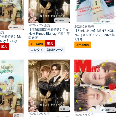
amazon →
amazon →
2026.7.25 発売
2026.6.9 発売
amazon →
【店舗別限定先着特典】The
【ZeeNuNew】MEN'S NON-
 発売
Next Prince Blu-ray 初回生産
NO（メンズノンノ）2026年
定先着特典】My
限定版
7月号
ecy Blu-ray
amazon
楽天
amazon
楽天
コレタメ
詳細ページ
楽天 →
amazon →
2026.7.25 発売
2026.6.9 発売
楽天 →