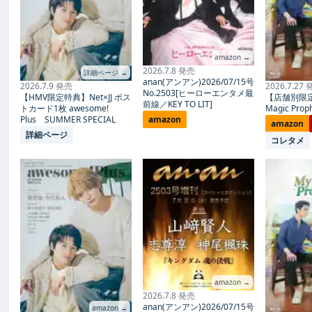
amazon →
2026.7.8 発売
詳細ページ →
anan(アンアン)2026/07/15号
2026.7.9 発売
2026.7.27
No.2503[ヒーローエンタメ最
【HMV限定特典】Net×JJ ポス
【店舗別限
前線／KEY TO LIT]
トカード1枚 awesome!
Magic Proph
Plus SUMMER SPECIAL
amazon
amazon
詳細ページ
コレタメ
amazon →
2026.7.8 発売
anan(アンアン)2026/07/15号
amazon →