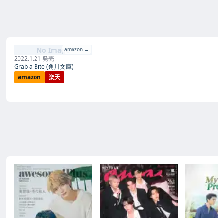
文庫より発売予定！
No Image
amazon →
2022.1.21 発売
Grab a Bite (角川文庫)
amazon
楽天