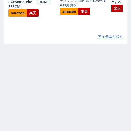
ディション[山﨑賢人&志尊淳
awesome! Plus SUMMER
My Magic Pr
&神尾楓珠]
SPECIAL
楽天
amazon
楽天
amazon
楽天
アイテムを探す