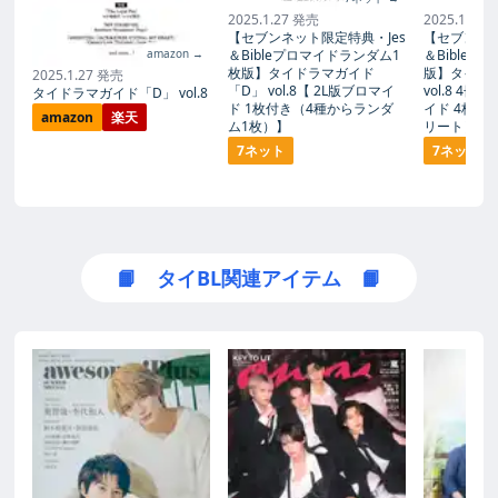
2025.1.27 発売
2025.1.27
【セブンネット限定特典・Jes
【セブンネッ
amazon →
＆Bibleプロマイドランダム1
＆Bible
枚版】タイドラマガイド
版】タイド
2025.1.27 発売
「D」 vol.8【 2L版ブロマイ
vol.8 4
タイドラマガイド「D」 vol.8
ド 1枚付き（4種からランダ
イド 4枚付
amazon
楽天
ム1枚）】
リート）】
7ネット
7ネット
📙 タイBL関連アイテム 📙