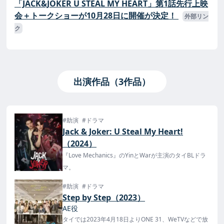
「JACK&JOKER U STEAL MY HEART」第1話先行上映
会＋トークショーが10月28日に開催が決定！
外部リン
ク
出演作品（3作品）
#助演
#ドラマ
Jack & Joker: U Steal My Heart!
（2024）
『Love Mechanics』のYinとWarが主演のタイBLドラ
マ。
#助演
#ドラマ
Step by Step（2023）
AE役
タイでは2023年4月18日よりONE 31、WeTVなどで放