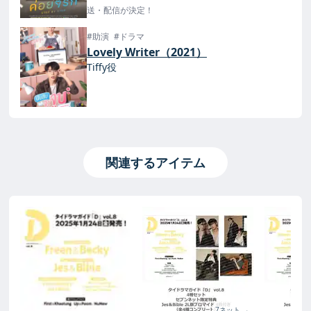
送・配信が決定！
#助演
#ドラマ
Lovely Writer（2021）
Tiffy役
関連するアイテム
7ネット →