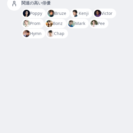
関連の高い俳優
Poppy
Bruze
Kenji
Victor
Prom
Bonz
Mark
Pee
Hymn
Chap