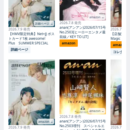
amazon →
2026.7.8 発売
詳細ページ →
anan(アンアン)2026/07/15号
2026.7.9 発売
2026.7.27
No.2503[ヒーローエンタメ最
【HMV限定特典】Net×JJ ポス
【店舗別限
前線／KEY TO LIT]
トカード1枚 awesome!
Magic Proph
Plus SUMMER SPECIAL
amazon
amazon
詳細ページ
コレタメ
amazon →
2026.7.8 発売
anan(アンアン)2026/07/15号
amazon →
No.2503増刊 スペシャルエ
2026.7.9 発売
2026.7.27