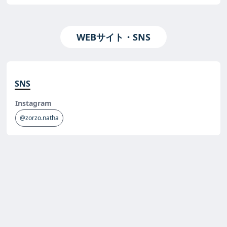
WEBサイト・SNS
SNS
Instagram
@zorzo.natha