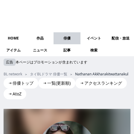
HOME
作品
俳優
イベント
配信・放送
アイテム
ニュース
記事
検索
広告
本ページはプロモーションが含まれています
BL network
タイBLドラマ 俳優一覧
Nathanan Akkharakitwattanakul（
俳優トップ
一覧(更新順)
アクセスランキング
AtoZ
Nathanan Akkharakitwattanakul(Zorzo)