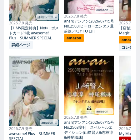
amazon →
2026.7.8 発売
詳細ページ →
anan(アンアン)2026/07/15号
2026.7.9 発売
2026.7.27
No.2503[ヒーローエンタメ最
【HMV限定特典】Net×JJ ポス
【店舗別限
前線／KEY TO LIT]
トカード1枚 awesome!
Magic Proph
Plus SUMMER SPECIAL
amazon
amazon
詳細ページ
コレタメ
amazon →
2026.7.8 発売
anan(アンアン)2026/07/15号
amazon →
No.2503増刊 スペシャルエ
2026.7.9 発売
2026.7.27
ディション[山﨑賢人&志尊淳
awesome! Plus SUMMER
My Magic Pr
&神尾楓珠]
SPECIAL