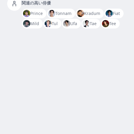
関連の高い俳優
Prince
Tonnam
Kradum
Fiat
Mild
Tul
Ufa
Tae
Tee