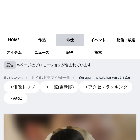
HOME
作品
俳優
イベント
配信・放送
アイテム
ニュース
記事
検索
広告
本ページはプロモーションが含まれています
BL network
タイBLドラマ 俳優一覧
Burapa Thakulchunwirat（Zen）
俳優トップ
一覧(更新順)
アクセスランキング
AtoZ
Burapa Thakulchunwirat(Zen)