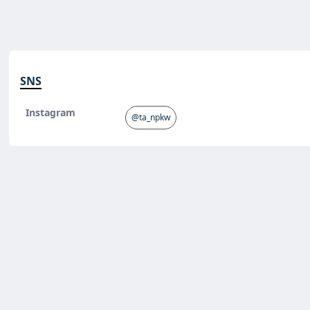
SNS
Instagram
@ta_npkw