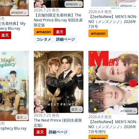
amazon →
amazon →
2026.7.25 発売
2026.6.9 発売
amazon →
【店舗別限定先着特典】The
【ZeeNuNew】MEN'S NON-
 発売
Next Prince Blu-ray 初回生産
NO（メンズノンノ）2026年
定先着特典】My
限定版
7月号
ecy Blu-ray
amazon
楽天
amazon
楽天
コレタメ
詳細ページ
楽天 →
amazon →
2026.7.25 発売
2026.6.9 発売
楽天 →
The Next Prince (初回生産限
【ZeeNuNew】MEN'S NON-
 発売
定版)
NO（メンズノンノ）2026年
ophecy Blu-ray
7月号増刊
楽天
詳細ページ
amazon