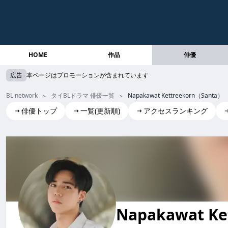
HOME
作品
俳優
広告
本ページはプロモーションが含まれています
BL network
タイBLドラマ 俳優一覧
Napakawat Kettreekorn（Santa）
俳優トップ
一覧(更新順)
アクセスランキング
Napakawat Kettreekorn(Santa)
Napakawat Ket