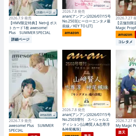
amazon →
2026.7.8 発売
詳細ページ →
anan(アンアン)2026/07/15号
2026.7.9 発売
2026.7.27
No.2503[ヒーローエンタメ最
【HMV限定特典】Net×JJ ポス
【店舗別限
前線／KEY TO LIT]
トカード1枚 awesome!
Magic Proph
Plus SUMMER SPECIAL
amazon
amazon
詳細ページ
コレタメ
amazon →
2026.7.8 発売
anan(アンアン)2026/07/15号
amazon →
No.2503増刊 スペシャルエ
2026.7.9 発売
2026.7.27
ディション[山﨑賢人&志尊淳
awesome! Plus SUMMER
My Magic Pr
&神尾楓珠]
SPECIAL
楽天
amazon
楽天