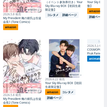
（イベント参加券付き）Your
Your Sky Blu
Sky Blu-ray BOX【初回生産
盤】
限定盤】
amazon →
amazon
コ
2026.5.8 発売
コレタメ
詳細ページ
詳細ページ
My President 俺の彼氏は生徒
会長1 (Tone Comics)
amazon
No I
2026.5上旬 発
COSMOPOLITA
Pruk Panich- 
animate
amazon →
2026.6.22 発売
Your Sky Blu-ray BOX【初回
生産限定盤】
amazon →
amazon
コレタメ
2026.5.8 発売
詳細ページ
My President 俺の彼氏は生徒
会長2 (Tone Comics)