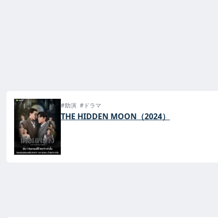
#助演
#ドラマ
THE HIDDEN MOON（2024）