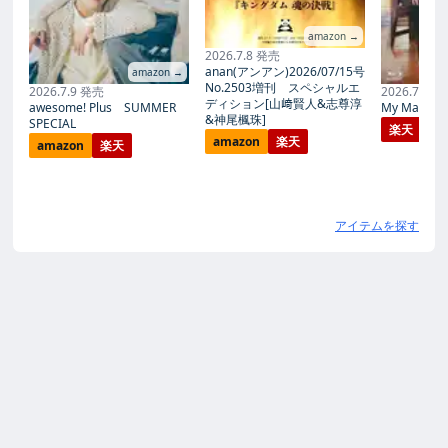
amazon →
2026.7.8 発売
anan(アンアン)2026/07/15号
amazon →
No.2503増刊 スペシャルエ
2026.7.9 発売
2026.7.27
ディション[山﨑賢人&志尊淳
awesome! Plus SUMMER
My Magic Pr
&神尾楓珠]
SPECIAL
楽天
amazon
楽天
amazon
楽天
アイテムを探す