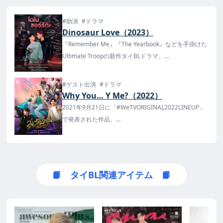
#助演
#ドラマ
Dinosaur Love（2023）
『Remember Me』『The Yearbook』などを手掛けた
Ultimate Troopの新作タイBLドラマ。
タイでは6月25日より、Amarin TV・Youtubの
UltimateTroop公式iQIYIで放送・配信が決定！
#ゲスト出演
#ドラマ
Why You… Y Me?（2022）
2021年9月21日に「#WeTVORIGINAL2022LINEUP」
で発表された作品。
A Chance To LoveでJob役のJumpなどが出演！
2022年10月19日よりYouTubeで配信が開始！
📙 タイBL関連アイテム 📙