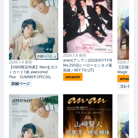
amazon →
2026.7.8 発売
詳細ページ →
anan(アンアン)2026/07/15号
2026.7.9 発売
2026.7.27
No.2503[ヒーローエンタメ最
【HMV限定特典】Net×JJ ポス
【店舗別限
前線／KEY TO LIT]
トカード1枚 awesome!
Magic Proph
Plus SUMMER SPECIAL
amazon
amazon
詳細ページ
コレタメ