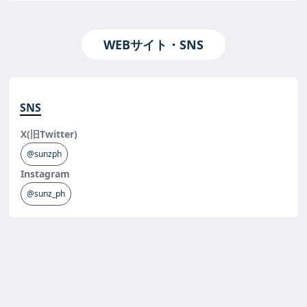
WEBサイト・SNS
SNS
X(旧Twitter)
@sunzph
Instagram
@sunz_ph