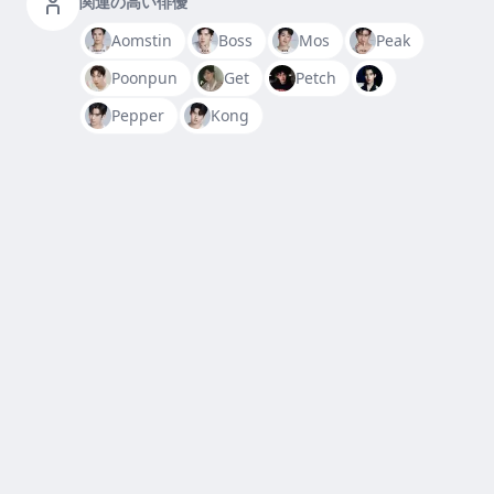
関連の高い俳優
Aomstin
Boss
Mos
Peak
Poonpun
Get
Petch
Pepper
Kong