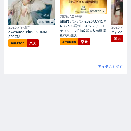
amazon →
2026.7.8 発売
anan(アンアン)2026/07/15号
amazon →
No.2503増刊 スペシャルエ
2026.7.9 発売
2026.7.27
ディション[山﨑賢人&志尊淳
awesome! Plus SUMMER
My Magic Pr
&神尾楓珠]
SPECIAL
楽天
amazon
楽天
amazon
楽天
アイテムを探す