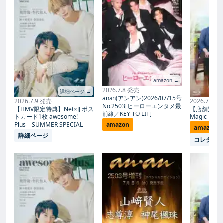
amazon →
2026.7.8 発売
詳細ページ →
anan(アンアン)2026/07/15号
2026.7.9 発売
2026.7.27
No.2503[ヒーローエンタメ最
【HMV限定特典】Net×JJ ポス
【店舗別限
前線／KEY TO LIT]
トカード1枚 awesome!
Magic Proph
Plus SUMMER SPECIAL
amazon
amazon
詳細ページ
コレタメ