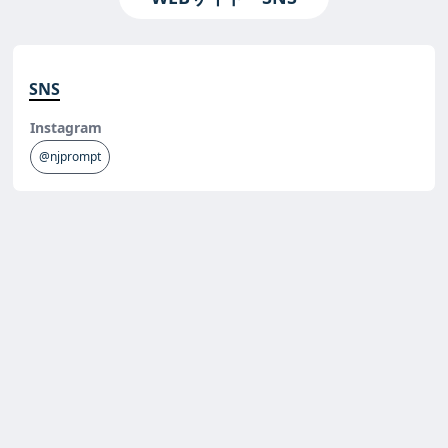
SNS
Instagram
@njprompt