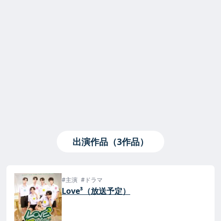
出演作品（3作品）
#主演
#ドラマ
Love³（放送予定）