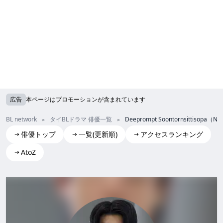
広告
本ページはプロモーションが含まれています
BL network
タイBLドラマ 俳優一覧
Deeprompt Soontornsittisopa（NJ
俳優トップ
一覧(更新順)
アクセスランキング
AtoZ
Deeprompt Soontornsittisopa(NJ)