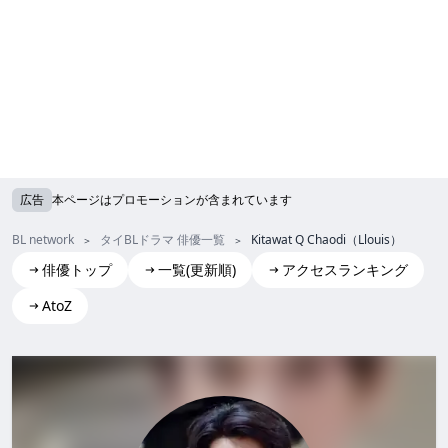
広告
本ページはプロモーションが含まれています
BL network
タイBLドラマ 俳優一覧
Kitawat Q Chaodi（Llouis）
俳優トップ
一覧(更新順)
アクセスランキング
AtoZ
Kitawat Q Chaodi(Llouis)