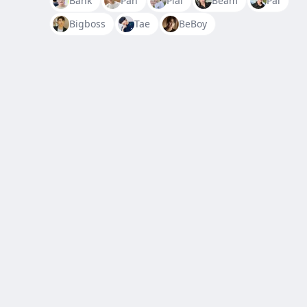
Bank
Pan
Plai
Beam
Pai
Bigboss
Tae
BeBoy