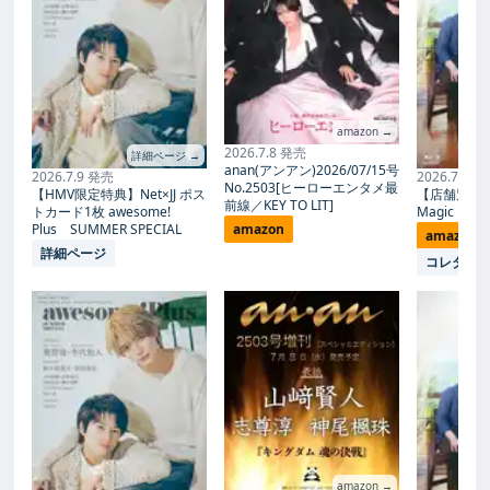
amazon →
2026.7.8 発売
詳細ページ →
anan(アンアン)2026/07/15号
2026.7.9 発売
2026.7.27
No.2503[ヒーローエンタメ最
【HMV限定特典】Net×JJ ポス
【店舗別限
前線／KEY TO LIT]
トカード1枚 awesome!
Magic Proph
Plus SUMMER SPECIAL
amazon
amazon
詳細ページ
コレタメ
amazon →