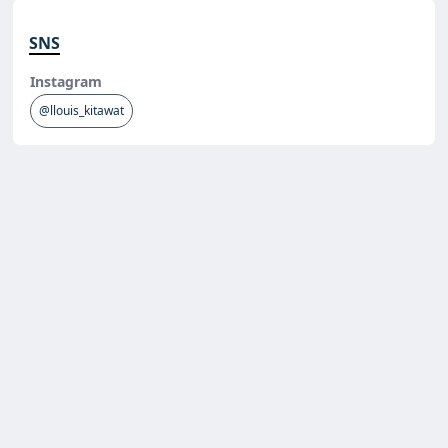
SNS
Instagram
@llouis_kitawat