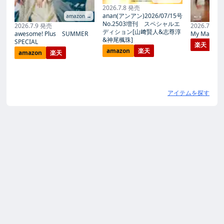
2026.7.8 発売
anan(アンアン)2026/07/15号
amazon →
No.2503増刊 スペシャルエ
2026.7.9 発売
2026.7.27
ディション[山﨑賢人&志尊淳
awesome! Plus SUMMER
My Magic Pr
&神尾楓珠]
SPECIAL
楽天
amazon
楽天
amazon
楽天
アイテムを探す